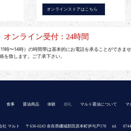
オンラインストアはこちら
/ オンライン受付：24時間
（11時〜14時）の時間帯は基本的にお電話を承ることができま
絡を致します。ご了承下さい。
食事
醤油商品
体験
婚礼
マルト醤油について
マ
会社 マルト
〒636-0243 奈良県磯城郡田原本町伊与戸170
tel.
0744