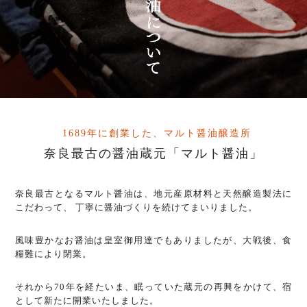
1689年に創業した、マルト醤油醸造所
奈良最古の醤油蔵元「マルト醤油」
奈良最古となるマルト醤油は、地元産原材料と天然醸造製法に
こだわって、
丁寧に醤油づくりを続けてまいりました。
⾵味豊かなお醤油は皇室御⽤達でもありましたが、⼤戦後、⾷
糧難により閉業。
それから70年を経たいま、眠っていた蔵元の再興をかけて、宿
として新たに開業いたしました。