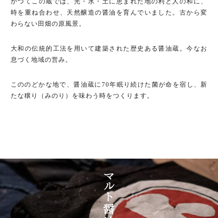
かつてこの蔵では、光・水・土に恵まれた地の利と人の和に、
時を重ね合わせ、天然醸造の醤油を育んでいました。
古から変
わらない田畑の原風景。
大和の伝統的工法を用いて建築された歴史ある醤油蔵。
今なお
息づく地域の営み。
こののどかな地で、醤油蔵に70年眠り続けた菌が命を宿し、
新
たな穣り（みのり）を味わう時をつくります。