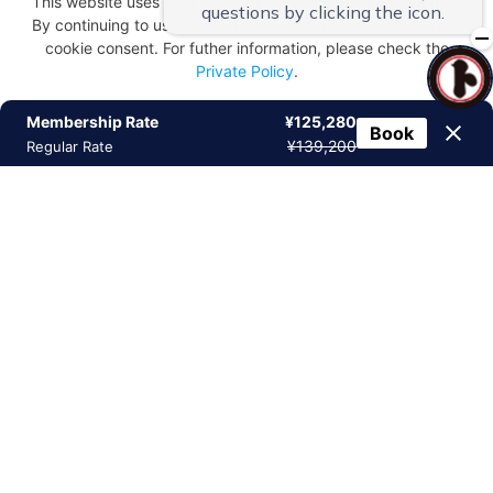
This website uses cookies to improve your user experience.
By continuing to use this website, you have agreed with our
cookie consent. For futher information, please check the
Private Policy
.
Membership Rate
ご宿泊予約
レストラン予約
¥125,280
オンラインストア
Agree
Book
¥139,200
Regular Rate
築130年の醤油蔵に泊まる
職人の日々に想いを馳せて
醸造の歴史が薫る宿
奈良盆地のさまざまな所から多くの人々が醸造に携わり、
マ
ルト醤油蔵元を守り継いできました。
大和川周辺の肥沃な大地から収穫された
原材料から醸造が行
われ、
初瀬川（大和川）を利用し魚梁船（やなぶね）で
醤油
や酒が出荷されていた当時。